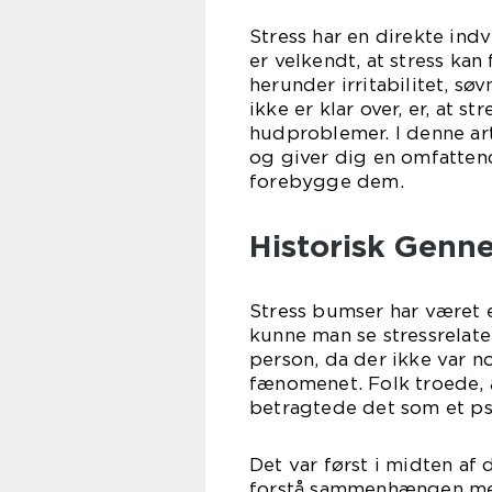
Stress har en direkte ind
er velkendt, at stress ka
herunder irritabilitet, 
ikke er klar over, er, at 
hudproblemer. I denne ar
og giver dig en omfatte
forebygge dem.
Historisk Genn
Stress bumser har været e
kunne man se stressrelat
person, da der ikke var n
fænomenet. Folk troede,
betragtede det som et p
Det var først i midten af
forstå sammenhængen mel