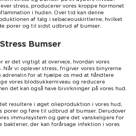
oplever stress, producerer vores kroppe hormonet
inflammation i huden. Over tid kan denne
oduktionen af talg i sebaceouskirtlerne, hvilket
de porer og til sidst udbrud af bumser.
Stress Bumser
r er det vigtigt at overveje, hvordan vores
 Når vi oplever stress, frigiver vores binyrerne
 adrenalin for at hjælpe os med at håndtere
n øge vores blodsukkerniveau og reducere
men det kan også have bivirkninger på vores hud.
 det resultere i øget olieproduktion i vores hud,
es porer og føre til udbrud af bumser. Derudover
vores immunsystem og gøre det vanskeligere for
akterier, der kan forårsage infektion i vores