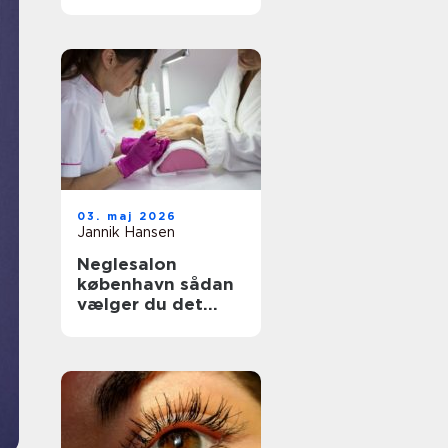
rette klinik til din
hud og krop
03. maj 2026
Jannik Hansen
Neglesalon
københavn sådan
vælger du det
rette sted