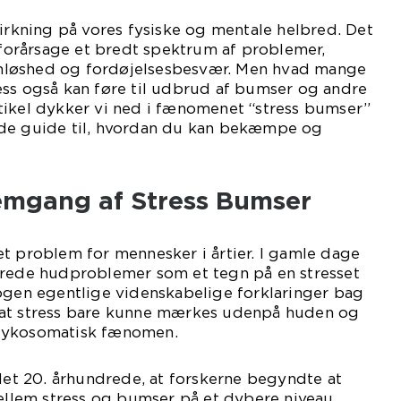
virkning på vores fysiske og mentale helbred. Det
n forårsage et bredt spektrum af problemer,
søvnløshed og fordøjelsesbesvær. Men hvad mange
stress også kan føre til udbrud af bumser og andre
tikel dykker vi ned i fænomenet “stress bumser”
nde guide til, hvordan du kan bekæmpe og
emgang af Stress Bumser
t problem for mennesker i årtier. I gamle dage
erede hudproblemer som et tegn på en stresset
ogen egentlige videnskabelige forklaringer bag
 at stress bare kunne mærkes udenpå huden og
sykosomatisk fænomen.
 det 20. århundrede, at forskerne begyndte at
lem stress og bumser på et dybere niveau.