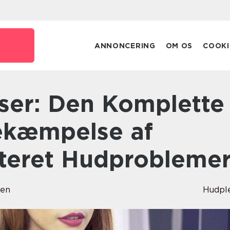
ANNONCERING
OM OS
COOKI
Bekæmpelse af
ateret Hudprobleme
sen
Hudpl