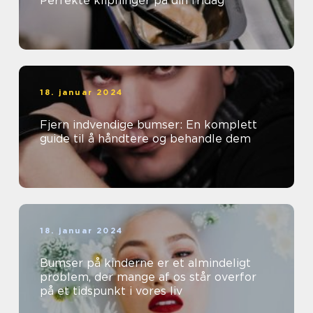
Perfekte klipninger på din fridag
18. januar 2024
Fjern indvendige bumser: En komplett
guide til å håndtere og behandle dem
18. januar 2024
Bumser på kinderne er et almindeligt
problem, der mange af os står overfor
på et tidspunkt i vores liv