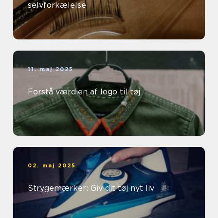
selvforkælelse
11. maj 2025
Forstå værdien af logo til tøj
02. maj 2025
Strygemærker: Giv dit tøj nyt liv