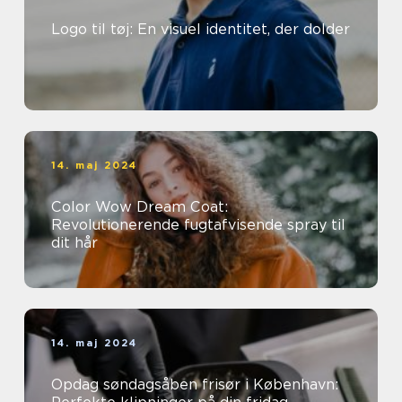
Logo til tøj: En visuel identitet, der dolder
14. maj 2024
Color Wow Dream Coat:
Revolutionerende fugtafvisende spray til
dit hår
14. maj 2024
Opdag søndagsåben frisør i København: