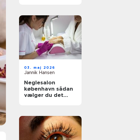
rette klinik til din
hud og krop
03. maj 2026
Jannik Hansen
Neglesalon
københavn sådan
vælger du det
rette sted