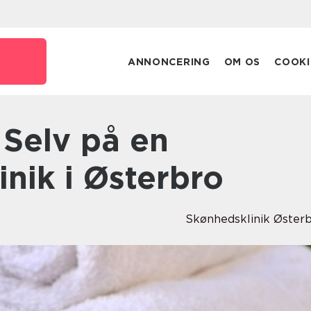
ANNONCERING
OM OS
COOKI
nik i Østerbro
Skønhedsklinik Øster