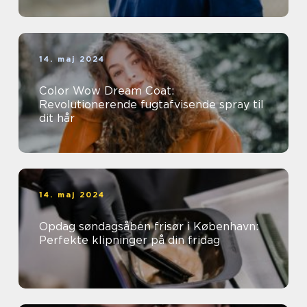
14. maj 2024
Color Wow Dream Coat:
Revolutionerende fugtafvisende spray til
dit hår
14. maj 2024
Opdag søndagsåben frisør i København:
Perfekte klipninger på din fridag