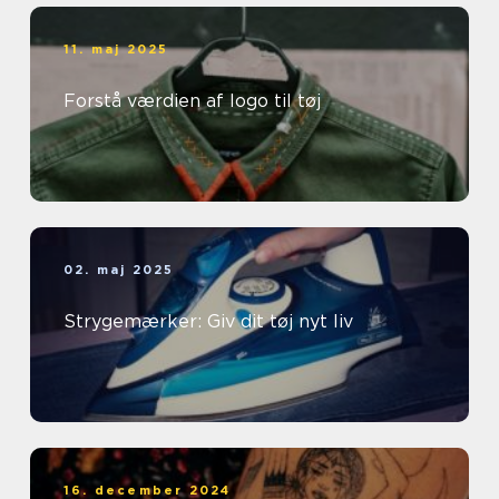
11. maj 2025
Forstå værdien af logo til tøj
02. maj 2025
Strygemærker: Giv dit tøj nyt liv
16. december 2024