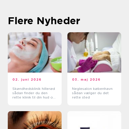
Flere Nyheder
02. juni 2026
03. maj 2026
Skøndhedsklinik hillerød
Neglesalon københavn
sådan finder du den
sådan vælger du det
rette klinik til din hud og
rette sted
krop