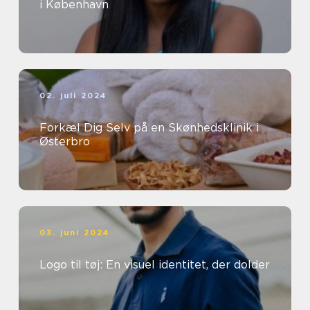
i København
02. juli 2024
Forkæl Dig Selv på en Skønhedsklinik i
Østerbro
03. juni 2024
Logo til tøj: En visuel identitet, der dolder