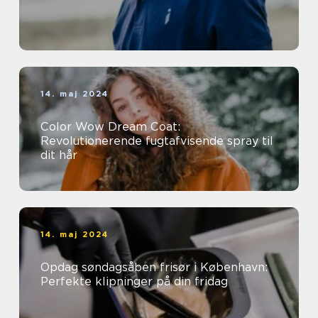
14. maj 2024
Color Wow Dream Coat:
Revolutionerende fugtafvisende spray til
dit hår
14. maj 2024
Opdag søndagsåben frisør i København:
Perfekte klipninger på din fridag