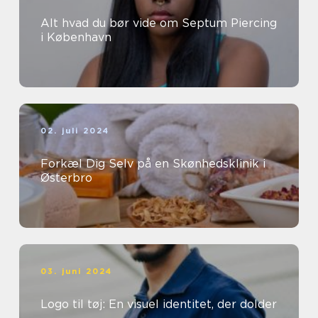
Alt hvad du bør vide om Septum Piercing
i København
02. juli 2024
Forkæl Dig Selv på en Skønhedsklinik i
Østerbro
03. juni 2024
Logo til tøj: En visuel identitet, der dolder