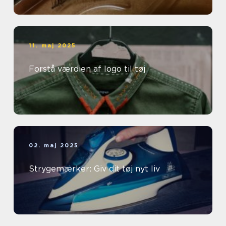
11. maj 2025
Forstå værdien af logo til tøj
02. maj 2025
Strygemærker: Giv dit tøj nyt liv