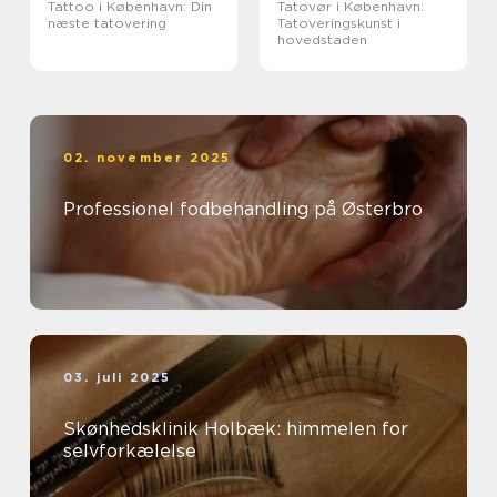
Tattoo i København: Din
Tatovør i København:
næste tatovering
Tatoveringskunst i
hovedstaden
02. november 2025
Professionel fodbehandling på Østerbro
03. juli 2025
Skønhedsklinik Holbæk: himmelen for
selvforkælelse