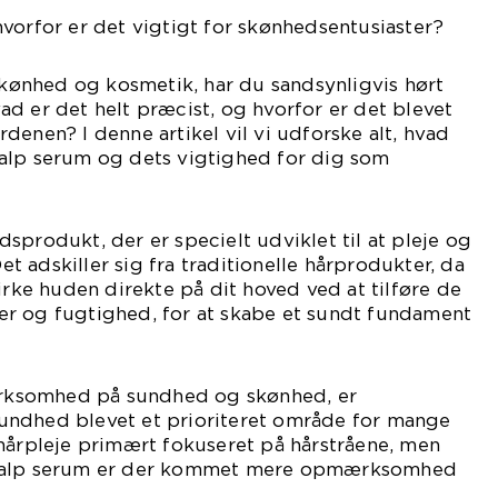
vorfor er det vigtigt for skønhedsentusiaster?
 skønhed og kosmetik, har du sandsynligvis hørt
d er det helt præcist, og hvorfor er det blevet
denen? I denne artikel vil vi udforske alt, hvad
alp serum og dets vigtighed for dig som
sprodukt, der er specielt udviklet til at pleje og
 adskiller sig fra traditionelle hårprodukter, da
irke huden direkte på dit hoved ved at tilføre de
r og fugtighed, for at skabe et sundt fundament
ksomhed på sundhed og skønhed, er
undhed blevet et prioriteret område for mange
hårpleje primært fokuseret på hårstråene, men
scalp serum er der kommet mere opmærksomhed