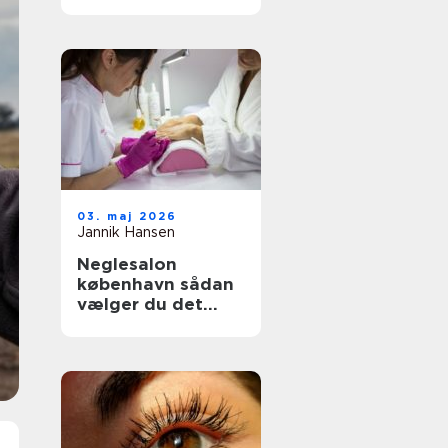
rette klinik til din
hud og krop
03. maj 2026
Jannik Hansen
Neglesalon
københavn sådan
vælger du det
rette sted