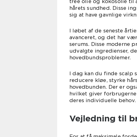
tree olie og kokosolie t
hårets sundhed. Disse ing
sig at have gavnlige vir
I løbet af de seneste årt
avanceret, og det har væ
serums. Disse moderne pr
udvalgte ingredienser, der
hovedbundsproblemer.
I dag kan du finde scalp 
reducere kløe, styrke hår
hovedbunden. Der er ogs
hvilket giver forbrugerne
deres individuelle behov.
Vejledning til 
For at få maksimale fordel