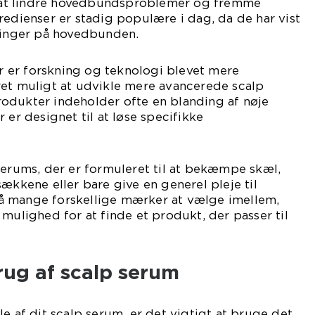
il at lindre hovedbundsproblemer og fremme
redienser er stadig populære i dag, da de har vist
kninger på hovedbunden.
ier er forskning og teknologi blevet mere
ret muligt at udvikle mere avancerede scalp
odukter indeholder ofte en blanding af nøje
 er designet til at løse specifikke
serums, der er formuleret til at bekæmpe skæl,
sækkene eller bare give en generel pleje til
å mange forskellige mærker at vælge imellem,
 mulighed for at finde et produkt, der passer til
brug af scalp serum
e af dit scalp serum, er det vigtigt at bruge det