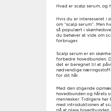
Hvad er scalp serum, og h
Hvis du er interesseret i
om “scalp serum”. Men hva
så populært i skønhedsver
du behøver at vide om sc
forbruger.
Scalp serum er en skønhed
forbedre hovedbunden. Det
det er beregnet til at påv
nødvendige næringsstoffe
for dit hår.
Med den stigende opmær
hovedbunden og hårets s
mennesker. Tidligere har 
med introduktionen af 
på at pleje hovedbunden.