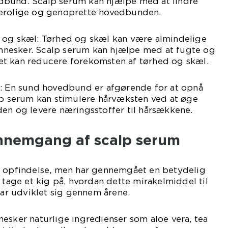
dbund. Scalp serum kan hjælpe med at lindre
berolige og genoprette hovedbunden.
 og skæl: Tørhed og skæl kan være almindelige
nesker. Scalp serum kan hjælpe med at fugte og
t kan reducere forekomsten af tørhed og skæl.
t: En sund hovedbund er afgørende for at opnå
lp serum kan stimulere hårvæksten ved at øge
en og levere næringsstoffer til hårsækkene.
ennemgang af scalp serum
y opfindelse, men har gennemgået en betydelig
s tage et kig på, hvordan dette mirakelmiddel til
r udviklet sig gennem årene.
esker naturlige ingredienser som aloe vera, tea