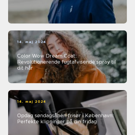
14. maj 2024
Color Wow Dream Coat:
Revolutionerende fugtafvisende spray til
dit hår
14. maj 2024
Opdag søndagsåben frisør i København:
Perfekte klipninger på din fridag