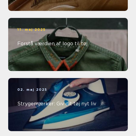
11. maj 2025
Forstå værdien af logo til tøj
02. maj 2025
Strygemærker: Giv dit tøj nyt liv