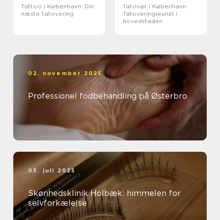
Tattoo i København: Din
Tatovør i København:
næste tatovering
Tatoveringskunst i
hovedstaden
02. november 2025
Professionel fodbehandling på Østerbro
03. juli 2025
Skønhedsklinik Holbæk: himmelen for
selvforkælelse