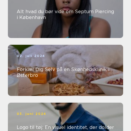
Alt hvad du bør vide om Septum Piercing
i København
02. juli 2024
Forkæl Dig Selv på en Skønhedsklinik i
Østerbro
03. juni 2024
Logo til tøj: En visuel identitet, der dolder