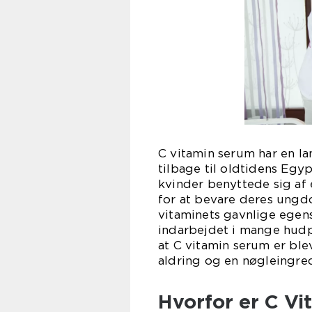
C vitamin serum har en la
tilbage til oldtidens Egy
kvinder benyttede sig af
for at bevare deres ungd
vitaminets gavnlige egen
indarbejdet i mange hudpl
at C vitamin serum er bl
aldring og en nøgleingred
Hvorfor er C Vi