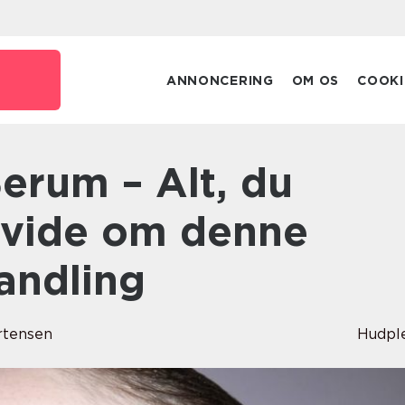
ANNONCERING
OM OS
COOKI
 vide om denne
andling
rtensen
Hudpl