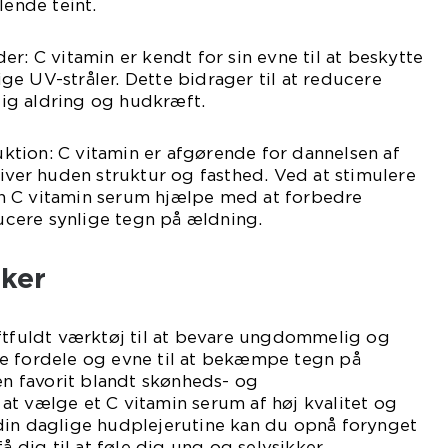
lende teint.
r: C vitamin er kendt for sin evne til at beskytte
e UV-stråler. Dette bidrager til at reducere
dlig aldring og hudkræft.
tion: C vitamin er afgørende for dannelsen af
giver huden struktur og fasthed. Ved at stimulere
n C vitamin serum hjælpe med at forbedre
cere synlige tegn på ældning.
nker
aftfuldt værktøj til at bevare ungdommelig og
e fordele og evne til at bekæmpe tegn på
 en favorit blandt skønheds- og
t vælge et C vitamin serum af høj kvalitet og
din daglige hudplejerutine kan du opnå forynget
å dig til at føle dig ung og selvsikker.