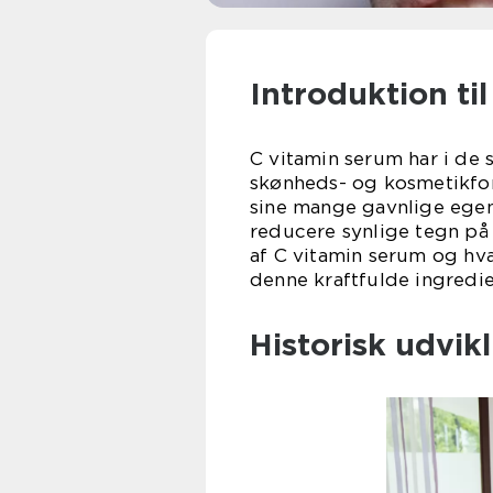
Introduktion ti
C vitamin serum har i de 
skønheds- og kosmetikfor
sine mange gavnlige ege
reducere synlige tegn på 
af C vitamin serum og hvad
denne kraftfulde ingredie
Historisk udvik