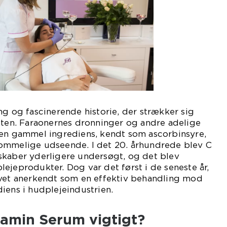
ng og fascinerende historie, der strækker sig
pten. Faraonernes dronninger og andre adelige
 en gammel ingrediens, kendt som ascorbinsyre,
ommelige udseende. I det 20. århundrede blev C
skaber yderligere undersøgt, og det blev
ejeprodukter. Dog var det først i de seneste år,
evet anerkendt som en effektiv behandling mod
iens i hudplejeindustrien.
tamin Serum vigtigt?