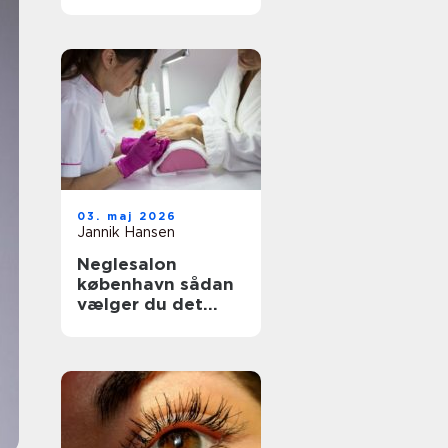
rette klinik til din
hud og krop
03. maj 2026
Jannik Hansen
Neglesalon
københavn sådan
vælger du det
rette sted