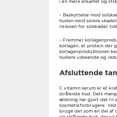
i en mere ensartet og strå
– Beskyttelse mod solskade
huden mod solens skadelig
risikoen for solskader, ti
– Fremmer kollagenproduk
kollagen, et protein der 
kollagenproduktionen ka
hudens udseende og redu
Afsluttende ta
C vitamin serum er et kr
strålende hud. Dets mang
ældning har gjort det til
kosmetikforbrugere. Ved a
bruge det som en del af 
og strålende hud, der vil f