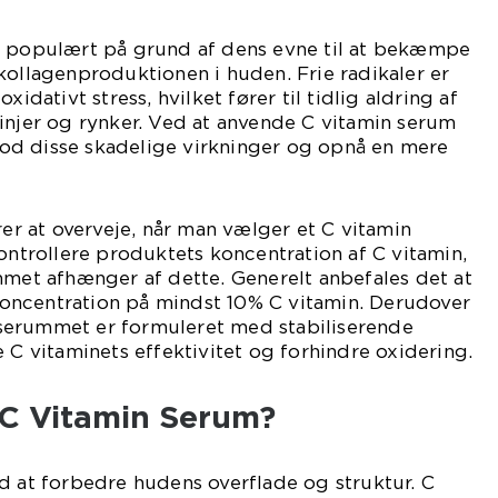
t populært på grund af dens evne til at bekæmpe
kollagenproduktionen i huden. Frie radikaler er
xidativt stress, hvilket fører til tidlig aldring af
injer og rynker. Ved at anvende C vitamin serum
d disse skadelige virkninger og opnå en mere
rer at overveje, når man vælger et C vitamin
kontrollere produktets koncentration af C vitamin,
mmet afhænger af dette. Generelt anbefales det at
ncentration på mindst 10% C vitamin. Derudover
at serummet er formuleret med stabiliserende
e C vitaminets effektivitet og forhindre oxidering.
 C Vitamin Serum?
d at forbedre hudens overflade og struktur. C