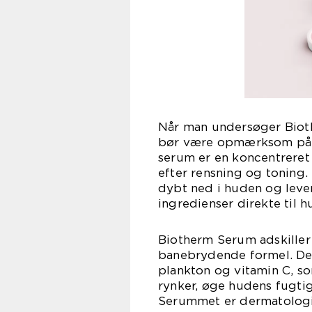
Når man undersøger Bioth
bør være opmærksom på. F
serum er en koncentreret 
efter rensning og toning. 
dybt ned i huden og leve
ingredienser direkte til h
Biotherm Serum adskiller
banebrydende formel. Det
plankton og vitamin C, som
rynker, øge hudens fugti
Serummet er dermatologisk