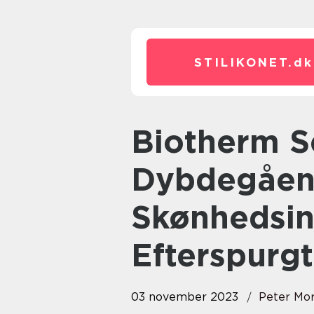
STILIKONET.
dk
Biotherm Serum: En
Dybdegåen
Skønhedsin
Efterspurg
03 november 2023
Peter Mo