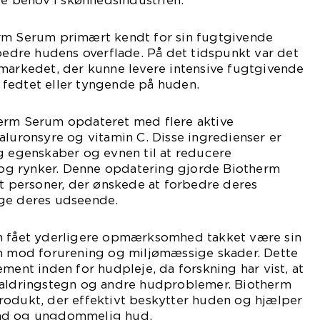
rm Serum primært kendt for sin fugtgivende
rbedre hudens overflade. På det tidspunkt var det
 markedet, der kunne levere intensive fugtgivende
fedtet eller tyngende på huden.
erm Serum opdateret med flere aktive
aluronsyre og vitamin C. Disse ingredienser er
g egenskaber og evnen til at reducere
r og rynker. Denne opdatering gjorde Biotherm
dt personer, der ønskede at forbedre deres
ge deres udseende.
m fået yderligere opmærksomhed takket være sin
en mod forurening og miljømæssige skader. Dette
ement inden for hudpleje, da forskning har vist, at
 aldringstegn og andre hudproblemer. Biotherm
rodukt, der effektivt beskytter huden og hjælper
und og ungdommelig hud.