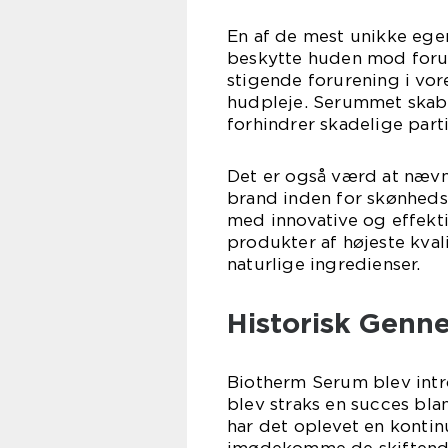
En af de mest unikke ege
beskytte huden mod foru
stigende forurening i vor
hudpleje. Serummet skabe
forhindrer skadelige part
Det er også værd at nævn
brand inden for skønhedsi
med innovative og effekti
produkter af højeste kval
naturlige ingredienser.
Historisk Genn
Biotherm Serum blev intr
blev straks en succes bl
har det oplevet en kontin
imødekomme de skiftende