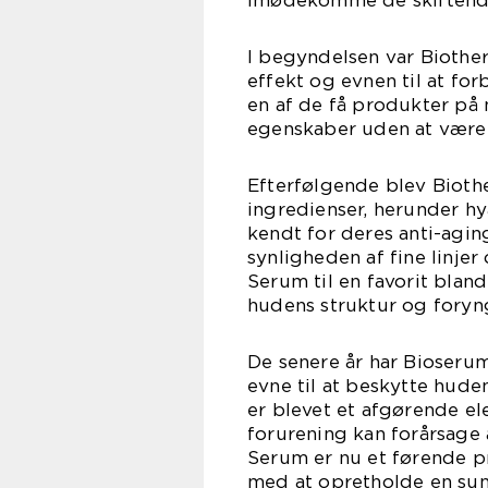
I begyndelsen var Biothe
effekt og evnen til at fo
en af de få produkter på
egenskaber uden at være 
Efterfølgende blev Bioth
ingredienser, herunder hy
kendt for deres anti-agin
synligheden af fine linje
Serum til en favorit blan
hudens struktur og foryn
De senere år har Bioseru
evne til at beskytte hud
er blevet et afgørende el
forurening kan forårsage
Serum er nu et førende p
med at opretholde en s