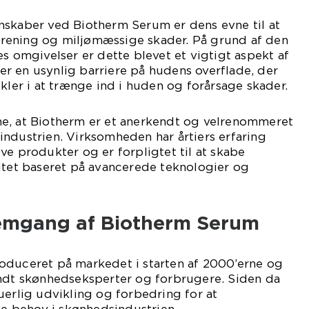
nskaber ved Biotherm Serum er dens evne til at
rening og miljømæssige skader. På grund af den
es omgivelser er dette blevet et vigtigt aspekt af
r en usynlig barriere på hudens overflade, der
ikler i at trænge ind i huden og forårsage skader.
e, at Biotherm er et anerkendt og velrenommeret
ndustrien. Virksomheden har årtiers erfaring
ve produkter og er forpligtet til at skabe
itet baseret på avancerede teknologier og
emgang af Biotherm Serum
oduceret på markedet i starten af 2000’erne og
andt skønhedseksperter og forbrugere. Siden da
uerlig udvikling og forbedring for at
 behov i skønhedsindustrien.