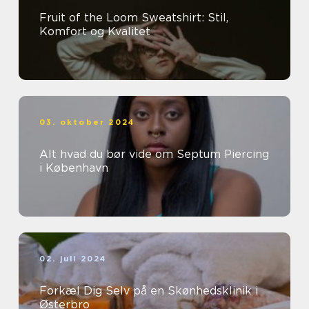
Fruit of the Loom Sweatshirt: Stil,
Komfort og Kvalitet
03. oktober 2024
Alt hvad du bør vide om Septum Piercing
i København
02. juli 2024
Forkæl Dig Selv på en Skønhedsklinik i
Østerbro