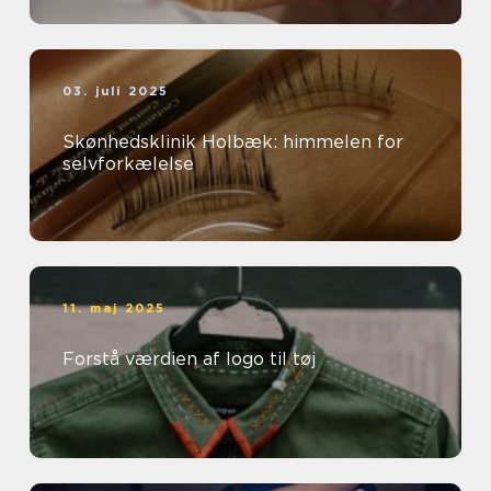
03. juli 2025
Skønhedsklinik Holbæk: himmelen for
selvforkælelse
11. maj 2025
Forstå værdien af logo til tøj