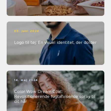
03. juni 2024
Logo til tøj: En visuel identitet, der dolder
14. maj 2024
Color Wow Dream Coat:
Revolutionerende fugtafvisende spray til
dit hår